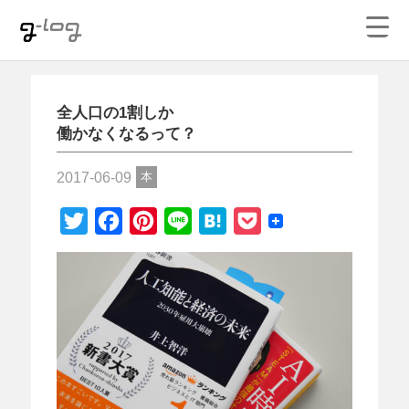
大坂のデザイン事務所ハイジー｜デザイン・WEB制
作・映像制作
全人口の1割しか
働かなくなるって？
2017-06-09
本
Twitter
Facebook
Pinterest
Line
Hatena
Pocket