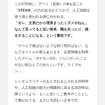
このSTEMに、アート（芸術）の
A
を足した
「
STEAM
」の力があるかどうかで、人工知能を
使う側と使われる側に分かれる。
「オレ、文系だから理系まったくダメやねん」
なんて言ってると近い将来、職を失ったり、損
をすることになる、という警告です。
「ゲームで遊ばないような奴に明日はない」な
んてタイトルの章もあります。位置情報を利用
したゲーム「ポケモンGO」ぐらいやったこと
がない奴なんてだめらしいです。スミマセ
ン…。
シンギュラリティがおとずれるとされる2045年
や、人工知能の能力が飛躍的に高まる2029年以
降というより、もっと近いここ数年のこととし
て書かれてる、まさに今読むべき本です。