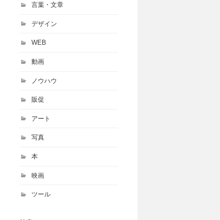
言葉・文章
デザイン
WEB
動画
ノウハウ
販促
アート
写真
本
映画
ツール