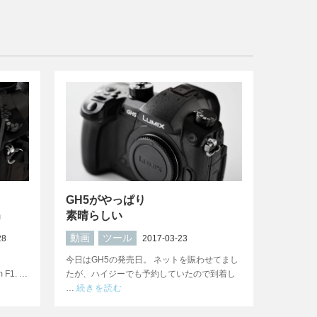
GH5がやっぱり
m
素晴らしい
動画
ツール
28
2017-03-23
今日はGH5の発売日。 ネットを賑わせてまし
F1. …
たが、ハイジーでも予約していたので到着し
…
続きを読む