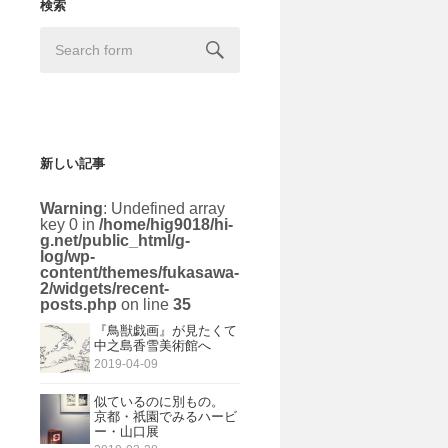
検索
新しい記事
Warning
: Undefined array
key 0 in
/home/hig9018/hi-
g.net/public_html/g-
log/wp-
content/themes/fukasawa-
2/widgets/recent-
posts.php
on line
35
『鳥獣戯画』が見たくて
中之島香雪美術館へ
2019-04-09
似ているのに別もの。
京都・祇園でみるハービ
ー・山口展