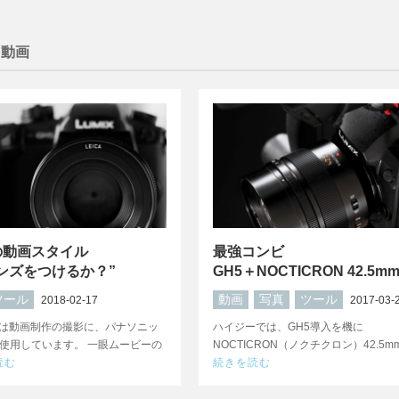
: 動画
の動画スタイル
最強コンビ
ンズをつけるか？”
GH5＋NOCTICRON 42.5m
ツール
動画
写真
ツール
2018-02-17
2017-03-
は動画制作の撮影に、パナソニッ
ハイジーでは、GH5導入を機に
を使用しています。 一眼ムービーの
NOCTICRON（ノクチクロン）42.5mm 
読む
続きを読む