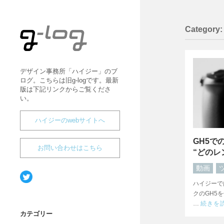
Category
大坂のデザイン事務所ハイ
ジー｜デザイン・WEB制
作・映像制作
デザイン事務所「ハイジー」のブ
ログ。こちらは旧g-logです。最新
版は下記リンクからご覧くださ
い。
ハイジーのwebサイトへ
GH5で
お問い合わせはこちら
“どのレ
動画
ハイジーで
クのGH5
…
続きを
カテゴリー