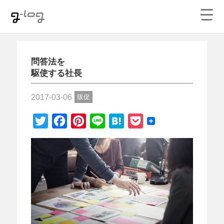
大坂のデザイン事務所ハイジー｜デザイン・WEB制
作・映像制作
問答法を
駆使する社長
2017-03-06
販促
Twitter
Facebook
Pinterest
Line
Hatena
Pocket