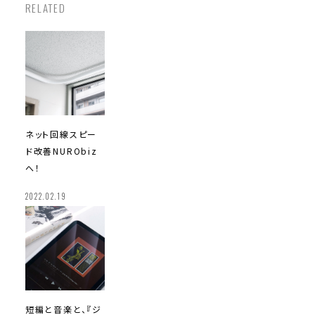
RELATED
ネット回線スピー
ド改善
NURObiz
へ！
2022.02.19
短編と音楽と、
『ジ